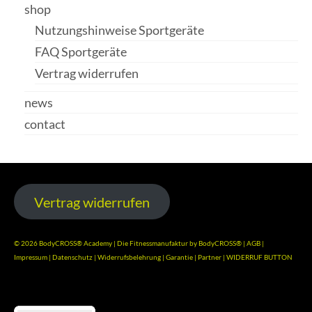
shop
Nutzungshinweise Sportgeräte
FAQ Sportgeräte
Vertrag widerrufen
news
contact
Vertrag widerrufen
© 2026 BodyCROSS® Academy | Die Fitnessmanufaktur by BodyCROSS® |
AGB
|
Impressum
|
Datenschutz
|
Widerrufsbelehrung
|
Garantie
|
Partner
|
WIDERRUF BUTTON