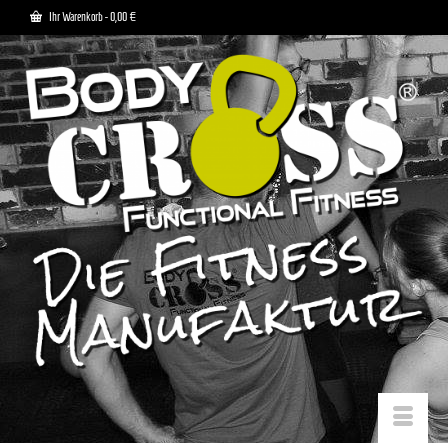
Ihr Warenkorb
-
0,00
€